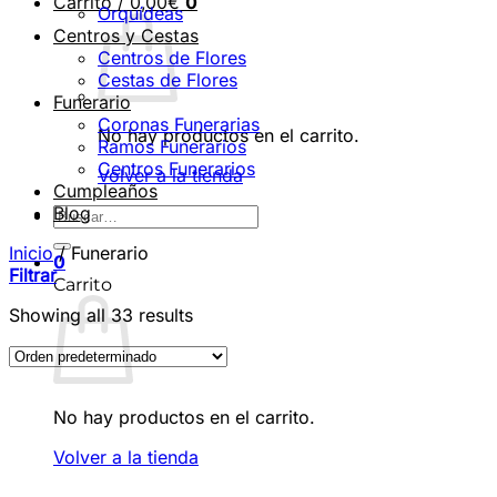
Carrito /
0,00
€
0
Orquídeas
Centros y Cestas
Centros de Flores
Cestas de Flores
Funerario
Coronas Funerarias
No hay productos en el carrito.
Ramos Funerarios
Centros Funerarios
Volver a la tienda
Cumpleaños
Blog
Buscar
por:
Inicio
/
Funerario
0
Filtrar
Carrito
Showing all 33 results
No hay productos en el carrito.
Volver a la tienda