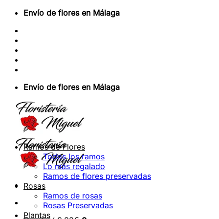
Saltar
Envío de flores en Málaga
al
Sobre Nosotros
contenido
Envios Nacionales
Envíos Internacionales
Contacto
Acceder / Registrarse
Envío de flores en Málaga
Ramos de Flores
Todos los ramos
Lo más regalado
Ramos de flores preservadas
Rosas
Ramos de rosas
Rosas Preservadas
Plantas