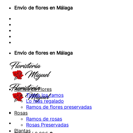
Saltar
Envío de flores en Málaga
al
Sobre Nosotros
contenido
Envios Nacionales
Envíos Internacionales
Contacto
Acceder / Registrarse
Envío de flores en Málaga
Ramos de Flores
Todos los ramos
Lo más regalado
Ramos de flores preservadas
Rosas
Ramos de rosas
Rosas Preservadas
Plantas