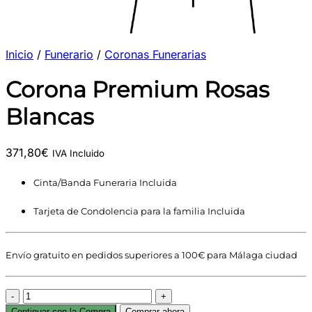
Inicio
/
Funerario
/
Coronas Funerarias
Corona Premium Rosas
Blancas
371,80
€
IVA Incluido
Cinta/Banda Funeraria Incluida
Tarjeta de Condolencia para la familia Incluida
Envío gratuito en pedidos superiores a 100€ para Málaga ciudad
Corona
Premium
Continuar con la Compra
Comprar ahora