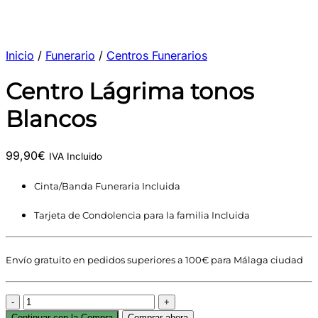
Inicio
/
Funerario
/
Centros Funerarios
Centro Lágrima tonos
Blancos
99,90
€
IVA Incluido
Cinta/Banda Funeraria Incluida
Tarjeta de Condolencia para la familia Incluida
Envío gratuito en pedidos superiores a 100€ para Málaga ciudad
Centro
Lágrima
Continuar con la Compra
Comprar ahora