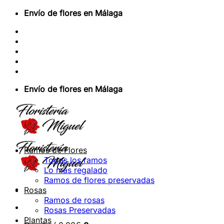
Saltar
Envío de flores en Málaga
al
Sobre Nosotros
contenido
Envios Nacionales
Envíos Internacionales
Contacto
Acceder / Registrarse
Envío de flores en Málaga
Ramos de Flores
Todos los ramos
Lo más regalado
Ramos de flores preservadas
Rosas
Ramos de rosas
Rosas Preservadas
Plantas