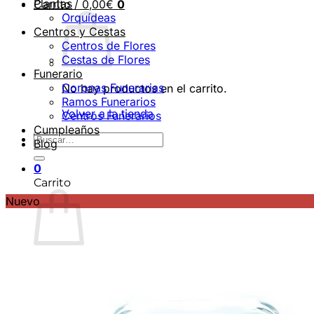
Plantas
Carrito /
0,00
€
0
Orquídeas
Centros y Cestas
Centros de Flores
Cestas de Flores
Funerario
Coronas Funerarias
No hay productos en el carrito.
Ramos Funerarios
Volver a la tienda
Centros Funerarios
Cumpleaños
Buscar
Blog
por:
0
Carrito
Nuevo
No hay productos en el carrito.
Volver a la tienda