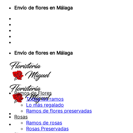
Saltar
Envío de flores en Málaga
al
Sobre Nosotros
contenido
Envios Nacionales
Envíos Internacionales
Contacto
Acceder / Registrarse
Envío de flores en Málaga
Ramos de Flores
Todos los ramos
Lo más regalado
Ramos de flores preservadas
Rosas
Ramos de rosas
Rosas Preservadas