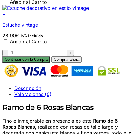
Añadir al Carrito
+
Estuche vintage
28,90
€
IVA Incluido
Añadir al Carrito
Ramo
de
Continuar con la Compra
Comprar ahora
6
Rosas
Blancas
cantidad
Descripción
Valoraciones (0)
Ramo de 6 Rosas Blancas
Fino e inmejorable en presencia es este
Ramo de 6
Rosas Blancas,
realizado con rosas de tallo largo y
decorado con paniculata blanca y finos verdes, todo ello