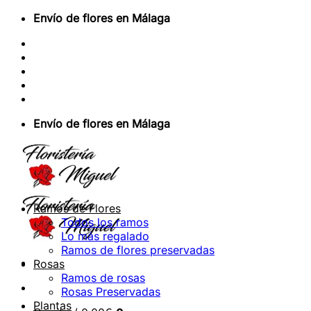
Saltar
Envío de flores en Málaga
al
Sobre Nosotros
contenido
Envios Nacionales
Envíos Internacionales
Contacto
Acceder / Registrarse
Envío de flores en Málaga
Ramos de Flores
Todos los ramos
Lo más regalado
Ramos de flores preservadas
Rosas
Ramos de rosas
Rosas Preservadas
Plantas