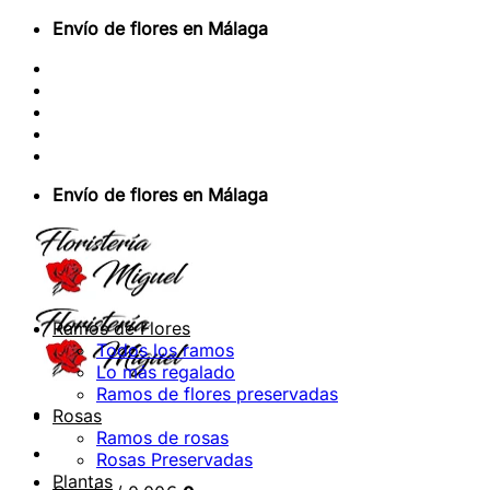
Saltar
Envío de flores en Málaga
al
Sobre Nosotros
contenido
Envios Nacionales
Envíos Internacionales
Contacto
Acceder / Registrarse
Envío de flores en Málaga
Ramos de Flores
Todos los ramos
Lo más regalado
Ramos de flores preservadas
Rosas
Ramos de rosas
Rosas Preservadas
Plantas