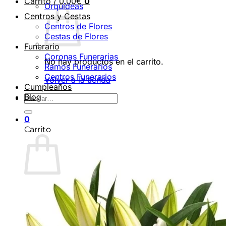
Carrito /
0,00
€
0
Orquídeas
Centros y Cestas
Centros de Flores
Cestas de Flores
Funerario
Coronas Funerarias
No hay productos en el carrito.
Ramos Funerarios
Centros Funerarios
Volver a la tienda
Cumpleaños
Blog
Buscar
por:
0
Carrito
No hay productos en el carrito.
Volver a la tienda