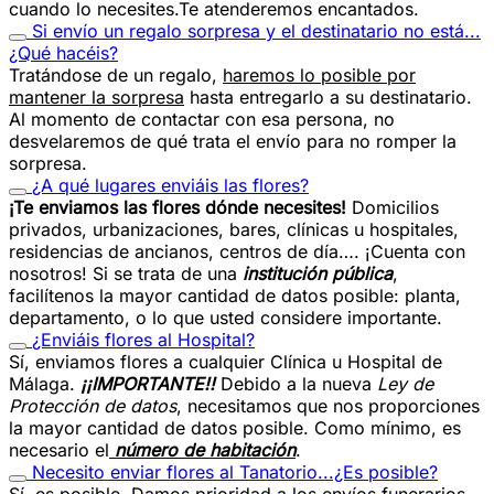
cuando lo necesites.Te atenderemos encantados.
Si envío un regalo sorpresa y el destinatario no está...
¿Qué hacéis?
Tratándose de un regalo,
haremos lo posible por
mantener la sorpresa
hasta entregarlo a su destinatario.
Al momento de contactar con esa persona, no
desvelaremos de qué trata el envío para no romper la
sorpresa.
¿A qué lugares enviáis las flores?
¡Te enviamos las flores dónde necesites!
Domicilios
privados, urbanizaciones, bares, clínicas u hospitales,
residencias de ancianos, centros de día…. ¡Cuenta con
nosotros! Si se trata de una
institución pública
,
facilítenos la mayor cantidad de datos posible: planta,
departamento, o lo que usted considere importante.
¿Enviáis flores al Hospital?
Sí, enviamos flores a cualquier Clínica u Hospital de
Málaga.
¡¡IMPORTANTE!!
Debido a la nueva
Ley de
Protección de datos
, necesitamos que nos proporciones
la mayor cantidad de datos posible. Como mínimo, es
necesario el
número de habitación
.
Necesito enviar flores al Tanatorio...¿Es posible?