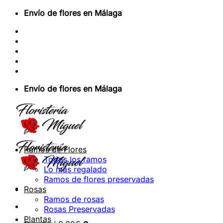
Saltar
Envío de flores en Málaga
al
Sobre Nosotros
contenido
Envios Nacionales
Envíos Internacionales
Contacto
Acceder / Registrarse
Envío de flores en Málaga
Ramos de Flores
Todos los ramos
Lo más regalado
Ramos de flores preservadas
Rosas
Ramos de rosas
Rosas Preservadas
Plantas