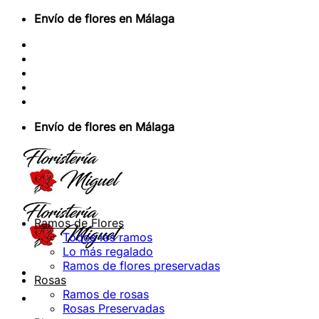
Saltar
Envío de flores en Málaga
al
Sobre Nosotros
contenido
Envios Nacionales
Envíos Internacionales
Contacto
Acceder / Registrarse
Envío de flores en Málaga
Ramos de Flores
Todos los ramos
Lo más regalado
Ramos de flores preservadas
Rosas
Ramos de rosas
Rosas Preservadas