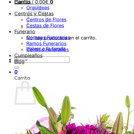
Plantas
Carrito /
0,00
€
0
Orquídeas
Centros y Cestas
Centros de Flores
Cestas de Flores
Funerario
Coronas Funerarias
No hay productos en el carrito.
Ramos Funerarios
Volver a la tienda
Centros Funerarios
Cumpleaños
Buscar
Blog
por:
0
Carrito
No hay productos en el carrito.
Volver a la tienda