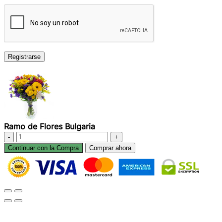
Registrarse
Ramo de Flores Bulgaria
Ramo
de
Continuar con la Compra
Comprar ahora
Flores
Bulgaria
cantidad