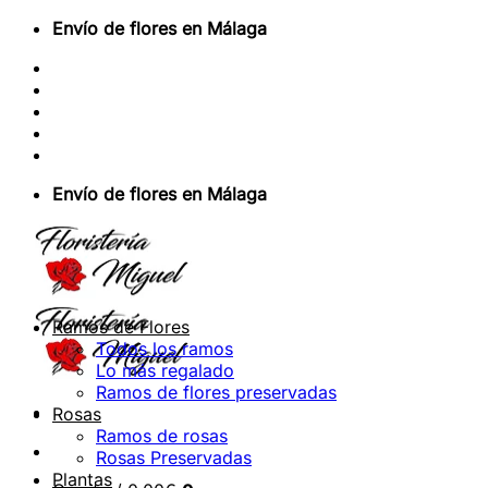
Saltar
Envío de flores en Málaga
al
Sobre Nosotros
contenido
Envios Nacionales
Envíos Internacionales
Contacto
Acceder / Registrarse
Envío de flores en Málaga
Ramos de Flores
Todos los ramos
Lo más regalado
Ramos de flores preservadas
Rosas
Ramos de rosas
Rosas Preservadas
Plantas