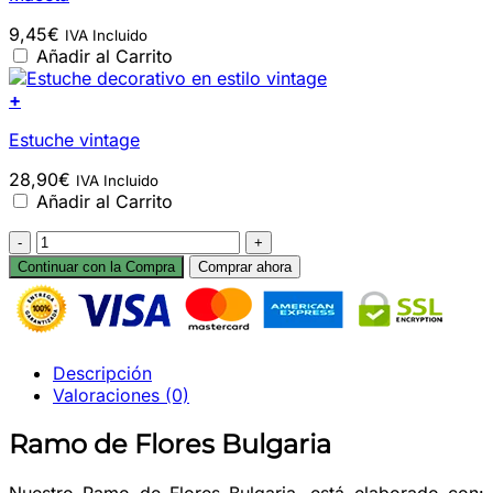
9,45
€
IVA Incluido
Añadir al Carrito
+
Estuche vintage
28,90
€
IVA Incluido
Añadir al Carrito
Ramo
de
Continuar con la Compra
Comprar ahora
Flores
Bulgaria
cantidad
Descripción
Valoraciones (0)
Ramo de Flores Bulgaria