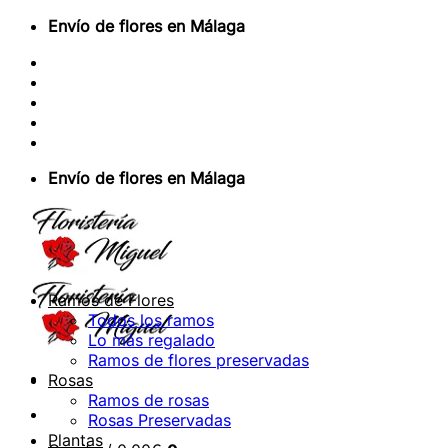
Saltar
Envío de flores en Málaga
al
Sobre Nosotros
contenido
Envios Nacionales
Envíos Internacionales
Contacto
Acceder / Registrarse
Envío de flores en Málaga
Ramos de Flores
Todos los ramos
Lo más regalado
Ramos de flores preservadas
Rosas
Ramos de rosas
Rosas Preservadas
Plantas