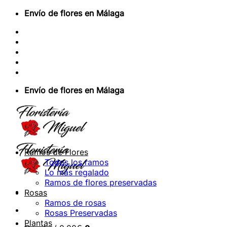
Saltar
Envío de flores en Málaga
al
Sobre Nosotros
contenido
Envios Nacionales
Envíos Internacionales
Contacto
Acceder / Registrarse
Envío de flores en Málaga
Ramos de Flores
Todos los ramos
Lo más regalado
Ramos de flores preservadas
Rosas
Ramos de rosas
Rosas Preservadas
Plantas