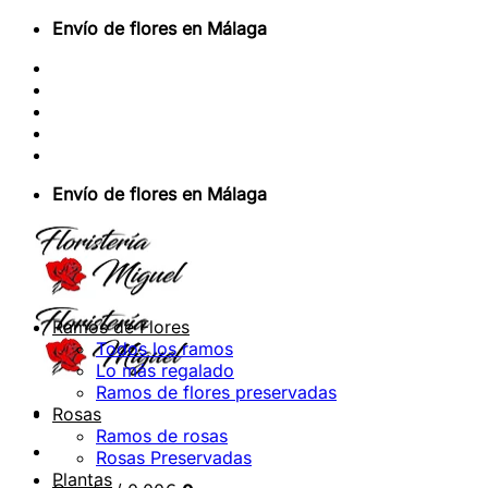
Saltar
Envío de flores en Málaga
al
Sobre Nosotros
contenido
Envios Nacionales
Envíos Internacionales
Contacto
Acceder / Registrarse
Envío de flores en Málaga
Ramos de Flores
Todos los ramos
Lo más regalado
Ramos de flores preservadas
Rosas
Ramos de rosas
Rosas Preservadas
Plantas