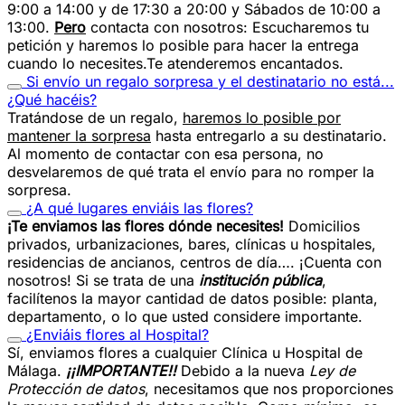
9:00 a 14:00 y de 17:30 a 20:00 y Sábados de 10:00 a
13:00.
Pero
contacta con nosotros: Escucharemos tu
petición y haremos lo posible para hacer la entrega
cuando lo necesites.Te atenderemos encantados.
Si envío un regalo sorpresa y el destinatario no está...
¿Qué hacéis?
Tratándose de un regalo,
haremos lo posible por
mantener la sorpresa
hasta entregarlo a su destinatario.
Al momento de contactar con esa persona, no
desvelaremos de qué trata el envío para no romper la
sorpresa.
¿A qué lugares enviáis las flores?
¡Te enviamos las flores dónde necesites!
Domicilios
privados, urbanizaciones, bares, clínicas u hospitales,
residencias de ancianos, centros de día…. ¡Cuenta con
nosotros! Si se trata de una
institución pública
,
facilítenos la mayor cantidad de datos posible: planta,
departamento, o lo que usted considere importante.
¿Enviáis flores al Hospital?
Sí, enviamos flores a cualquier Clínica u Hospital de
Málaga.
¡¡IMPORTANTE!!
Debido a la nueva
Ley de
Protección de datos
, necesitamos que nos proporciones